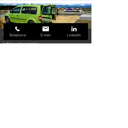
Nos atouts
Téléphone
E-mail
LinkedIn
Indépendance totale
Expérience de plus de 30 ans
Polyvalence, flexibilité et réactivité
Accréditation par le SAS
*
NOUS CONTACTER
Plan du site
Accueil
Prestations et services
Accréditation
Liens
Galerie
Contact