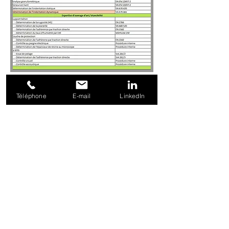
Télécharger
cette page en PDF
Téléphone
E-mail
LinkedIn
Plan du site
Accueil
Prestations et services
Accréditation
Liens
Galerie
Contact
Nous contacter
LCBE SA
Route de l’Industrie 43 1615 Bossonnens